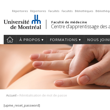
Répertoires
Répertoires
Facultés
Facultés
Bibliothèques
Bibliothèq
Faculté de médecine
Centre d’apprentissage des a
À PROPOS
FORMATIONS
NOUS JOIN
»
Accueil
Réinitialisation de mot de passe
[upme_reset_password]