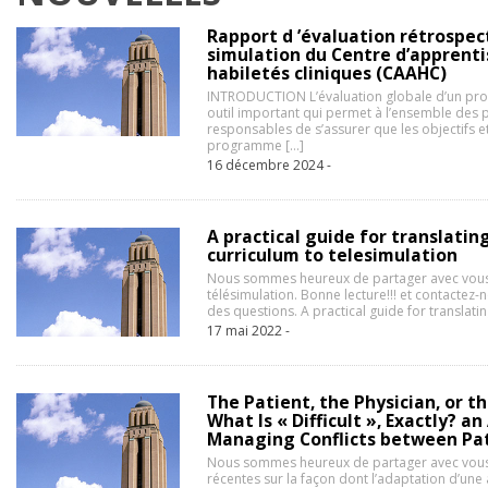
Rapport d ’évaluation rétrospe
simulation du Centre d’apprenti
habiletés cliniques (CAAHC)
INTRODUCTION L’évaluation globale d’un pro
outil important qui permet à l’ensemble des p
responsables de s’assurer que les objectifs et 
programme […]
16 décembre 2024 -
A practical guide for translatin
curriculum to telesimulation
Nous sommes heureux de partager avec vous n
télésimulation. Bonne lecture!!! et contactez
des questions. A practical guide for translati
17 mai 2022 -
The Patient, the Physician, or t
What Is « Difficult », Exactly? a
Managing Conflicts between Pat
Nous sommes heureux de partager avec vous 
récentes sur la façon dont l’adaptation d’un