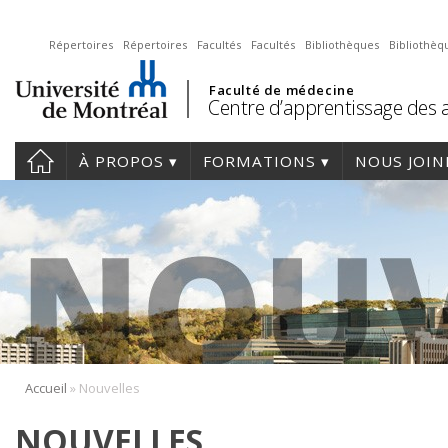
Répertoires
Répertoires
Facultés
Facultés
Bibliothèques
Bibliothèq
Faculté de médecine
Centre d’apprentissage des a
À PROPOS
FORMATIONS
NOUS JOIN
»
Accueil
Nouvelles
NOUVELLES